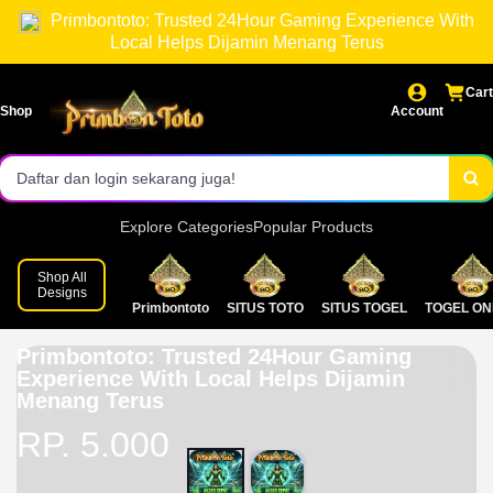
Permainan Tebak Angka Online Terpercaya!
Link situs Toto resmi & terpercaya.
Primbontoto: Trusted 24Hour Gaming Experience With
Local Helps Dijamin Menang Terus
Akses login cepat dan stabil.
Pasaran lengkap & result resmi.
Cart
Shop
Account
Bonus dan event menarik setiap hari!
Daftar dan login sekarang juga!
Explore Categories
Popular Products
Shop All
Designs
Primbontoto
SITUS TOTO
SITUS TOGEL
TOGEL ON
Primbontoto: Trusted 24Hour Gaming
Experience With Local Helps Dijamin
Menang Terus
RP. 5.000