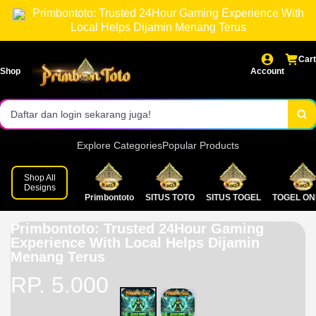
Permainan Tebak Angka Online Terpercaya!
Link situs Toto resmi & terpercaya.
Primbontoto: Trusted 24Hour Gaming Experience With
Local Helps Dijamin Menang Terus
Akses login cepat dan stabil.
Pasaran lengkap & result resmi.
Cart
Shop
Account
Bonus dan event menarik setiap hari!
Daftar dan login sekarang juga!
Explore Categories
Popular Products
Shop All
Designs
Primbontoto
SITUS TOTO
SITUS TOGEL
TOGEL ON
Primbontoto: Trusted 24Hour Gaming
Experience With Local Helps Dijamin
Menang Terus
RP. 5.000