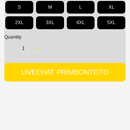
S
M
L
XL
2XL
3XL
4XL
5XL
Quantity
-
+
LIVECHAT PRIMBONTOTO