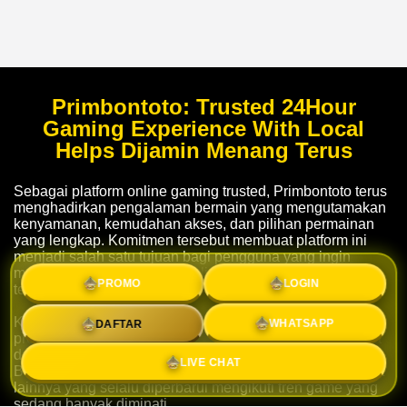
Primbontoto: Trusted 24Hour
Gaming Experience With Local
Helps Dijamin Menang Terus
Sebagai platform online gaming trusted, Primbontoto terus
menghadirkan pengalaman bermain yang mengutamakan
kenyamanan, kemudahan akses, dan pilihan permainan
yang lengkap. Komitmen tersebut membuat platform ini
menjadi salah satu tujuan bagi pengguna yang ingin
menikmati berbagai game online populer dalam satu
PROMO
LOGIN
tempat.
Koleksi permainan yang tersedia berasal dari berbagai
DAFTAR
WHATSAPP
provider ternama dengan tema yang beragam. Pengguna
dapat menemukan permainan seperti Mahjong, Sweet
LIVE CHAT
Bonanza, Gates of Olympus, hingga berbagai judul favorit
lainnya yang selalu diperbarui mengikuti tren game yang
sedang banyak diminati.