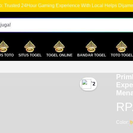
o: Trusted 24Hour Gaming Experience With Local Helps Dijam
etiap hari!
 juga!
US TOTO
SITUS TOGEL
TOGEL ONLINE
BANDAR TOGEL
TOTO TOGEL
Prim
Expe
`2
Mena
RP
Color:
b