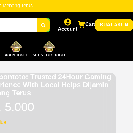
in Menang Terus
Cart
BUAT AKUN
Account
AGEN TOGEL
SITUS TOTO TOGEL
bontoto: Trusted 24Hour Gaming
rience With Local Helps Dijamin
ng Terus
. 5.000
lue