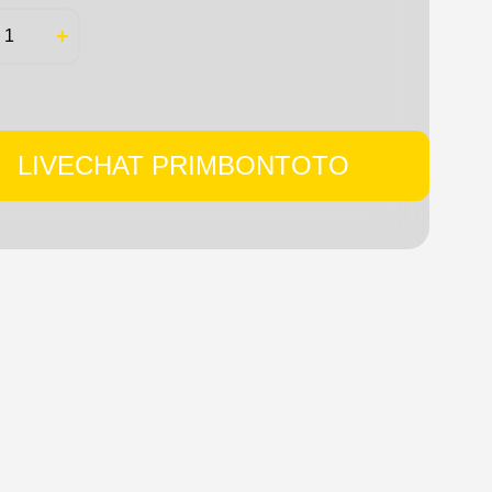
+
LIVECHAT PRIMBONTOTO