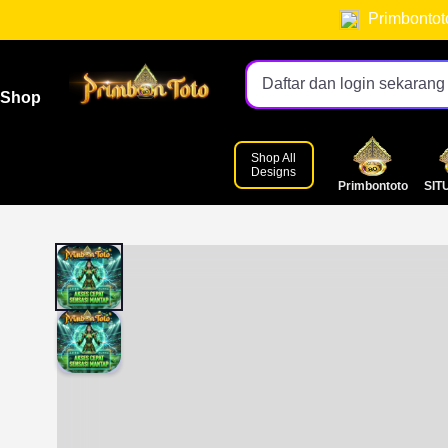
Primbontot
Bonus dan event menarik s
Daftar dan login sekarang
Shop
Shop All
Designs
Primbontoto
SIT