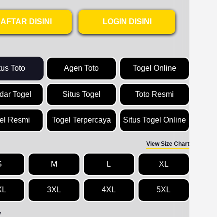
AFTAR DISINI
LOGIN DISINI
tus Toto
Agen Toto
Togel Online
dar Togel
Situs Togel
Toto Resmi
el Resmi
Togel Terpercaya
Situs Togel Online
View Size Chart
S
M
L
XL
XL
3XL
4XL
5XL
y