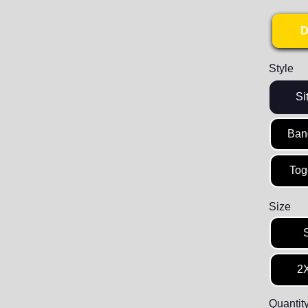
D
Style
Si
Ban
Tog
Size
2
Quantit