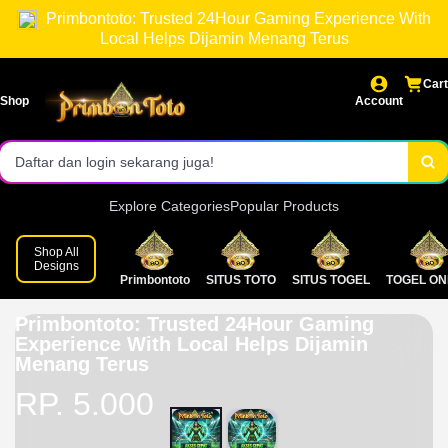
Permainan Tebak Angka Online Terpercaya!
Link situs Toto resmi & terpercaya.
Primbontoto: Trusted 24Hour Gaming Experience With
Local Helps Dijamin Menang Terus
Akses login cepat dan stabil.
Pasaran lengkap & result resmi.
Cart
Shop
Account
Bonus dan event menarik setiap hari!
Daftar dan login sekarang juga!
Explore Categories
Popular Products
Shop All
Designs
Primbontoto
SITUS TOTO
SITUS TOGEL
TOGEL ON
Primbontoto: Trusted 24Hour Gaming
Experience With Local Helps Dijamin
Menang Terus
RP. 5.000