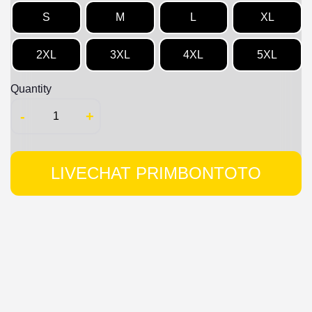
S
M
L
XL
2XL
3XL
4XL
5XL
Quantity
-
+
LIVECHAT PRIMBONTOTO