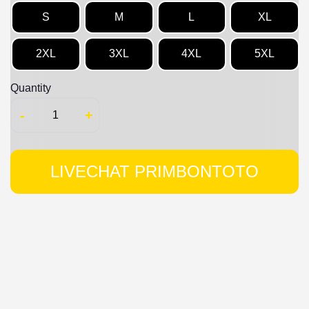
S
M
L
XL
2XL
3XL
4XL
5XL
Quantity
-
+
LIVECHAT PRIMBONTOTO