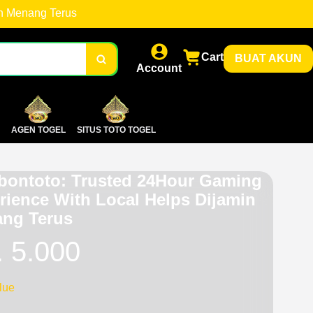
in Menang Terus
Cart
BUAT AKUN
Account
AGEN TOGEL
SITUS TOTO TOGEL
bontoto: Trusted 24Hour Gaming
rience With Local Helps Dijamin
ng Terus
. 5.000
lue