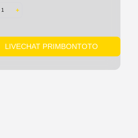
+
LIVECHAT PRIMBONTOTO