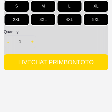
S
M
L
XL
2XL
3XL
4XL
5XL
Quantity
-
+
LIVECHAT PRIMBONTOTO