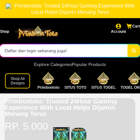
Permainan Tebak Angka Online Terpercaya!
Link situs Toto resmi & terpercaya.
Primbontoto: Trusted 24Hour Gaming Experience With
Local Helps Dijamin Menang Terus
Akses login cepat dan stabil.
Pasaran lengkap & result resmi.
Cart
Shop
Account
Bonus dan event menarik setiap hari!
Daftar dan login sekarang juga!
Explore Categories
Popular Products
Shop All
Designs
Primbontoto
SITUS TOTO
SITUS TOGEL
TOGEL ON
Primbontoto: Trusted 24Hour Gaming
Experience With Local Helps Dijamin
Menang Terus
RP. 5.000