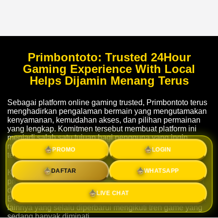
Primbontoto: Trusted 24Hour
Gaming Experience With Local
Helps Dijamin Menang Terus
Sebagai platform online gaming trusted, Primbontoto terus
menghadirkan pengalaman bermain yang mengutamakan
kenyamanan, kemudahan akses, dan pilihan permainan
yang lengkap. Komitmen tersebut membuat platform ini
menjadi salah satu tujuan bagi pengguna yang ingin
menikmati berbagai game online populer dalam satu
PROMO
LOGIN
tempat.
WHATSAPP
Koleksi permainan yang tersedia berasal dari berbagai
DAFTAR
provider ternama dengan tema yang beragam. Pengguna
dapat menemukan permainan seperti Mahjong, Sweet
LIVE CHAT
Bonanza, Gates of Olympus, hingga berbagai judul favorit
lainnya yang selalu diperbarui mengikuti tren game yang
sedang banyak diminati.