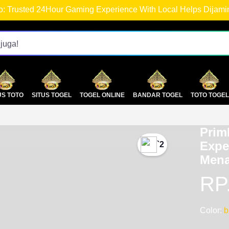
o: Trusted 24Hour Gaming Experience With Local Helps Dijam
etiap hari!
 juga!
US TOTO
SITUS TOGEL
TOGEL ONLINE
BANDAR TOGEL
TOTO TOGEL
Prim
Expe
`2
Mena
RP
Color:
b