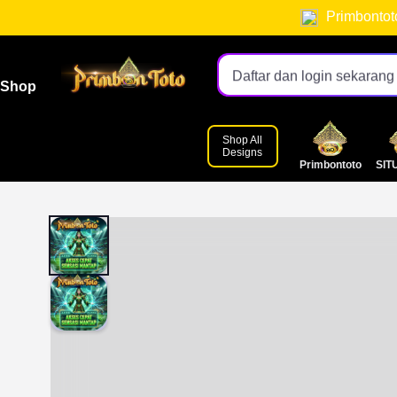
Primbontot
Bonus dan event menarik s
Daftar dan login sekarang
Shop
Shop All
Designs
Primbontoto
SIT