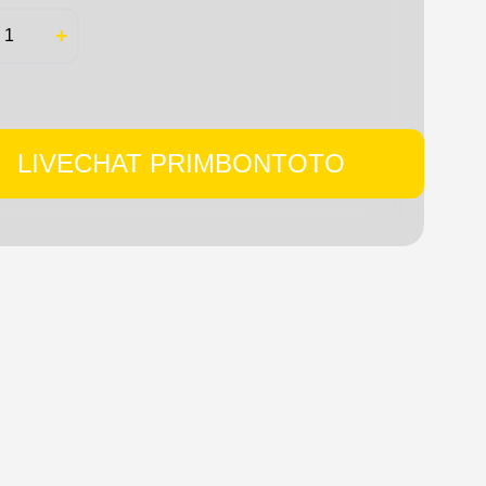
+
LIVECHAT PRIMBONTOTO