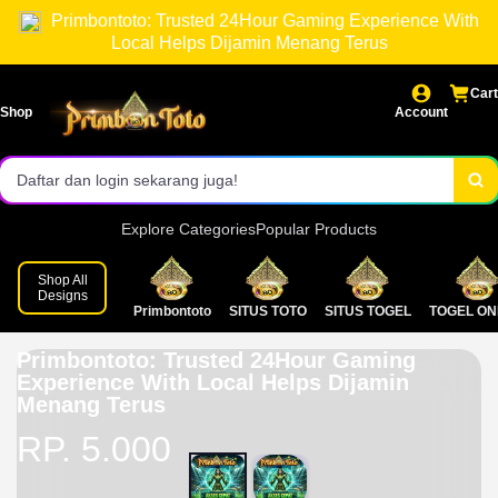
Permainan Tebak Angka Online Terpercaya!
Link situs Toto resmi & terpercaya.
Primbontoto: Trusted 24Hour Gaming Experience With
Local Helps Dijamin Menang Terus
Akses login cepat dan stabil.
Pasaran lengkap & result resmi.
Cart
Shop
Account
Bonus dan event menarik setiap hari!
Daftar dan login sekarang juga!
Explore Categories
Popular Products
Shop All
Designs
Primbontoto
SITUS TOTO
SITUS TOGEL
TOGEL ON
Primbontoto: Trusted 24Hour Gaming
Experience With Local Helps Dijamin
Menang Terus
RP. 5.000