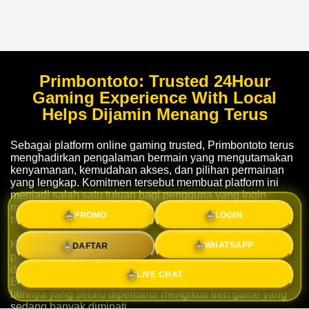
Primbontoto: Trusted 24Hour
Gaming Experience With Local
Helps Dijamin Menang Terus
Sebagai platform online gaming trusted, Primbontoto terus
menghadirkan pengalaman bermain yang mengutamakan
kenyamanan, kemudahan akses, dan pilihan permainan
yang lengkap. Komitmen tersebut membuat platform ini
menjadi salah satu tujuan bagi pengguna yang ingin
menikmati berbagai game online populer dalam satu
PROMO
LOGIN
tempat.
Koleksi permainan yang tersedia berasal dari berbagai
DAFTAR
WHATSAPP
provider ternama dengan tema yang beragam. Pengguna
dapat menemukan permainan seperti Mahjong, Sweet
LIVE CHAT
Bonanza, Gates of Olympus, hingga berbagai judul favorit
lainnya yang selalu diperbarui mengikuti tren game yang
sedang banyak diminati.