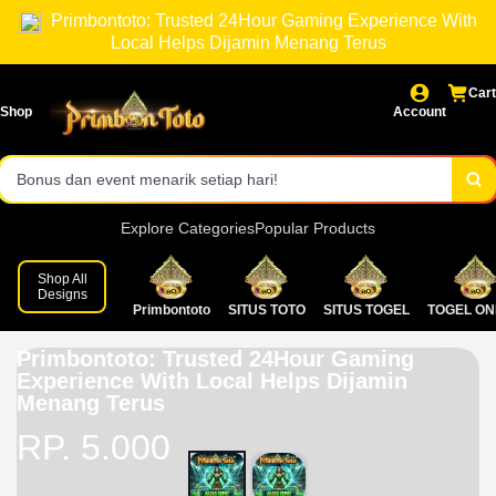
Selamat datang di Primbontoto 📎 Situs Resmi primbon toto
Primbontoto: Trusted 24Hour Gaming Experience With
Local Helps Dijamin Menang Terus
Permainan Tebak Angka Online Terpercaya!
Link situs Toto resmi & terpercaya.
Akses login cepat dan stabil.
Cart
Shop
Account
Pasaran lengkap & result resmi.
Bonus dan event menarik setiap hari!
Daftar dan login sekarang juga!
Explore Categories
Popular Products
Shop All
Designs
Primbontoto
SITUS TOTO
SITUS TOGEL
TOGEL ON
Primbontoto: Trusted 24Hour Gaming
Experience With Local Helps Dijamin
Menang Terus
RP. 5.000