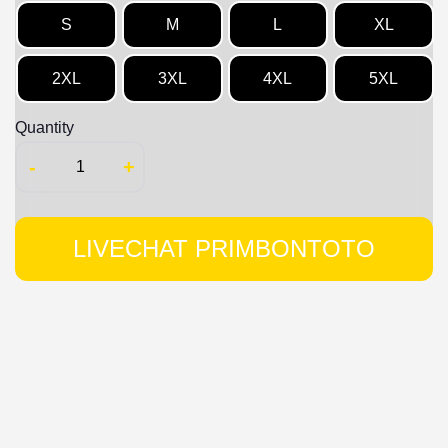
S
M
L
XL
2XL
3XL
4XL
5XL
Quantity
-
+
LIVECHAT PRIMBONTOTO