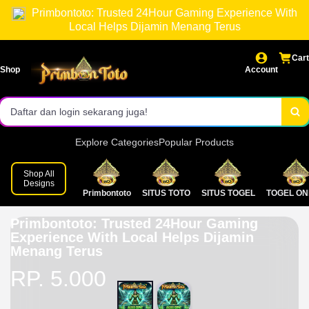
Permainan Tebak Angka Online Terpercaya!
Link situs Toto resmi & terpercaya.
Primbontoto: Trusted 24Hour Gaming Experience With
Local Helps Dijamin Menang Terus
Akses login cepat dan stabil.
Pasaran lengkap & result resmi.
Cart
Shop
Account
Bonus dan event menarik setiap hari!
Daftar dan login sekarang juga!
Explore Categories
Popular Products
Shop All
Designs
Primbontoto
SITUS TOTO
SITUS TOGEL
TOGEL ON
Primbontoto: Trusted 24Hour Gaming
Experience With Local Helps Dijamin
Menang Terus
RP. 5.000