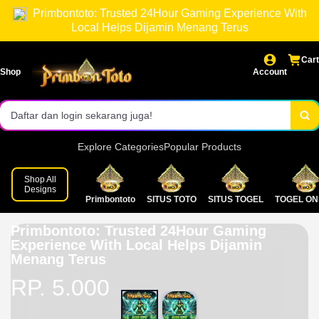
Permainan Tebak Angka Online Terpercaya!
Link situs Toto resmi & terpercaya.
Primbontoto: Trusted 24Hour Gaming Experience With
Local Helps Dijamin Menang Terus
Akses login cepat dan stabil.
Pasaran lengkap & result resmi.
Cart
Shop
Account
Bonus dan event menarik setiap hari!
Daftar dan login sekarang juga!
Explore Categories
Popular Products
Shop All
Designs
Primbontoto
SITUS TOTO
SITUS TOGEL
TOGEL ON
Primbontoto: Trusted 24Hour Gaming
Experience With Local Helps Dijamin
Menang Terus
RP. 5.000