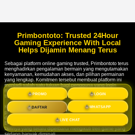
Primbontoto: Trusted 24Hour
Gaming Experience With Local
Helps Dijamin Menang Terus
Sebagai platform online gaming trusted, Primbontoto terus
menghadirkan pengalaman bermain yang mengutamakan
kenyamanan, kemudahan akses, dan pilihan permainan
yang lengkap. Komitmen tersebut membuat platform ini
menjadi salah satu tujuan bagi pengguna yang ingin
menikmati berbagai game online populer dalam satu
PROMO
LOGIN
tempat.
Koleksi permainan yang tersedia berasal dari berbagai
DAFTAR
WHATSAPP
provider ternama dengan tema yang beragam. Pengguna
dapat menemukan permainan seperti Mahjong, Sweet
LIVE CHAT
Bonanza, Gates of Olympus, hingga berbagai judul favorit
lainnya yang selalu diperbarui mengikuti tren game yang
sedang banyak diminati.