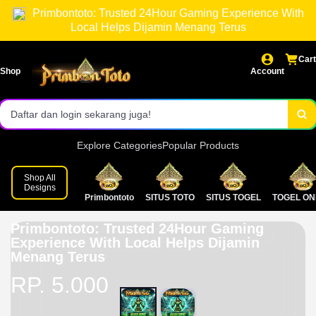
Permainan Tebak Angka Online Terpercaya!
Link situs Toto resmi & terpercaya.
Primbontoto: Trusted 24Hour Gaming Experience With
Local Helps Dijamin Menang Terus
Akses login cepat dan stabil.
Pasaran lengkap & result resmi.
Cart
Shop
Account
Bonus dan event menarik setiap hari!
Daftar dan login sekarang juga!
Explore Categories
Popular Products
Shop All
Designs
Primbontoto
SITUS TOTO
SITUS TOGEL
TOGEL ON
Primbontoto: Trusted 24Hour Gaming
Experience With Local Helps Dijamin
Menang Terus
RP. 5.000