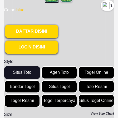
`2
Color:
blue
DAFTAR DISINI
LOGIN DISINI
Style
Situs Toto
Agen Toto
Togel Online
Bandar Togel
Situs Togel
Toto Resmi
Togel Resmi
Togel Terpercaya
Situs Togel Online
View Size Chart
Size