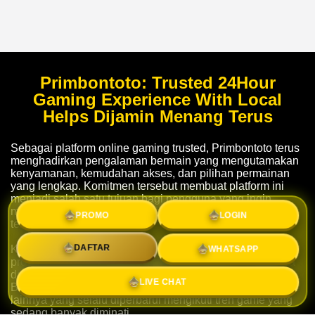
Primbontoto: Trusted 24Hour
Gaming Experience With Local
Helps Dijamin Menang Terus
Sebagai platform online gaming trusted, Primbontoto terus
menghadirkan pengalaman bermain yang mengutamakan
kenyamanan, kemudahan akses, dan pilihan permainan
yang lengkap. Komitmen tersebut membuat platform ini
menjadi salah satu tujuan bagi pengguna yang ingin
menikmati berbagai game online populer dalam satu
PROMO
LOGIN
tempat.
WHATSAPP
DAFTAR
Koleksi permainan yang tersedia berasal dari berbagai
provider ternama dengan tema yang beragam. Pengguna
dapat menemukan permainan seperti Mahjong, Sweet
LIVE CHAT
Bonanza, Gates of Olympus, hingga berbagai judul favorit
lainnya yang selalu diperbarui mengikuti tren game yang
sedang banyak diminati.