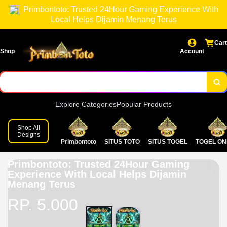
Bonus dan event menarik setiap hari!
Primbontoto: Trusted 24Hour Gaming Experience With
Local Helps Dijamin Menang Terus
Daftar dan login sekarang juga!
Cart
Shop
Account
Explore Categories
Popular Products
Shop All
Designs
Primbontoto
SITUS TOTO
SITUS TOGEL
TOGEL ON
Primbontoto: Trusted 24Hour Gaming
Experience With Local Helps Dijamin
Menang Terus
RP. 5.000