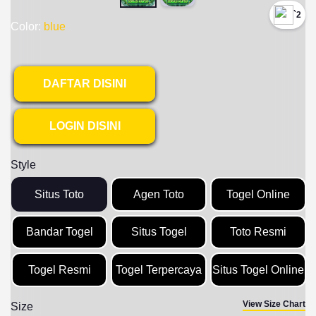
`2
Color:
blue
DAFTAR DISINI
LOGIN DISINI
Style
Situs Toto
Agen Toto
Togel Online
Bandar Togel
Situs Togel
Toto Resmi
Togel Resmi
Togel Terpercaya
Situs Togel Online
View Size Chart
Size