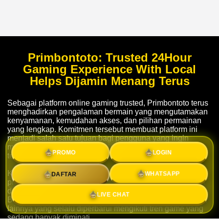
Primbontoto: Trusted 24Hour
Gaming Experience With Local
Helps Dijamin Menang Terus
Sebagai platform online gaming trusted, Primbontoto terus
menghadirkan pengalaman bermain yang mengutamakan
kenyamanan, kemudahan akses, dan pilihan permainan
yang lengkap. Komitmen tersebut membuat platform ini
menjadi salah satu tujuan bagi pengguna yang ingin
menikmati berbagai game online populer dalam satu
PROMO
LOGIN
tempat.
Koleksi permainan yang tersedia berasal dari berbagai
DAFTAR
WHATSAPP
provider ternama dengan tema yang beragam. Pengguna
dapat menemukan permainan seperti Mahjong, Sweet
LIVE CHAT
Bonanza, Gates of Olympus, hingga berbagai judul favorit
lainnya yang selalu diperbarui mengikuti tren game yang
sedang banyak diminati.