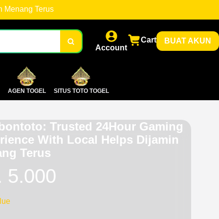
in Menang Terus
Cart
BUAT AKUN
Account
AGEN TOGEL
SITUS TOTO TOGEL
bontoto: Trusted 24Hour Gaming
rience With Local Helps Dijamin
ng Terus
. 5.000
lue