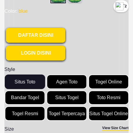
`2
Color:
blue
DAFTAR DISINI
LOGIN DISINI
Style
Situs Toto
Agen Toto
Togel Online
Bandar Togel
Situs Togel
Toto Resmi
Togel Resmi
Togel Terpercaya
Situs Togel Online
View Size Chart
Size