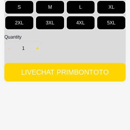
S
M
L
XL
2XL
3XL
4XL
5XL
Quantity
-
+
LIVECHAT PRIMBONTOTO