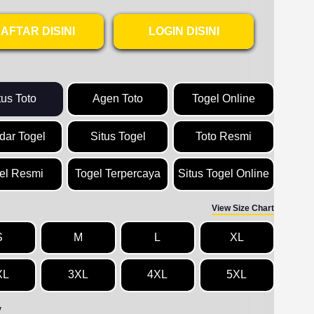
AFTAR DISINI
LOGIN DISINI
tus Toto
Agen Toto
Togel Online
dar Togel
Situs Togel
Toto Resmi
el Resmi
Togel Terpercaya
Situs Togel Online
View Size Chart
S
M
L
XL
XL
3XL
4XL
5XL
y