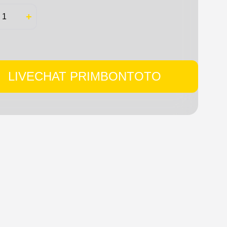
+
LIVECHAT PRIMBONTOTO