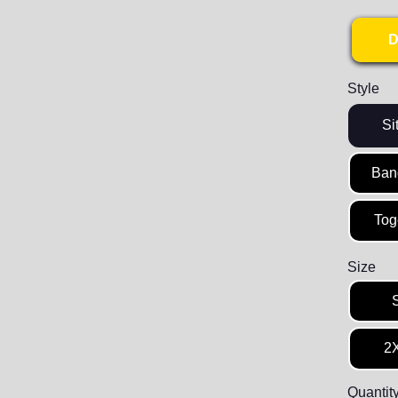
D
Style
Si
Ban
Tog
Size
2
Quantit